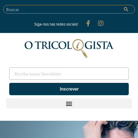
Siga-nos nas redes sociais!
Inscrever