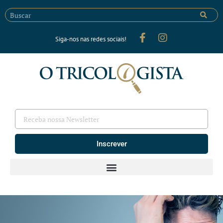
Siga-nos nas redes sociais!
Inscrever