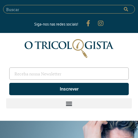
Siga-nos nas redes sociais!
Inscrever